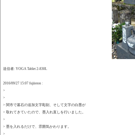
送信者: YOGA Tablet 2-830L
2016/09/27 15:07 fujiiston
:
>
>
> 関市で墓石の追加文字彫刻、そして文字の白墨が
> 取れてきていたので、墨入れ直しを行いました。
>
> 墨を入れるだけで、雰囲気かわります。
>