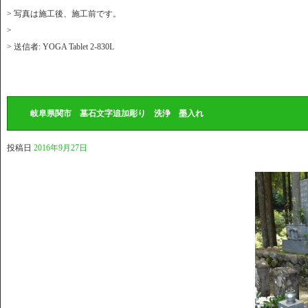
> 写真は施工後、施工前です。
>
> 送信者: YOGA Tablet 2-830L
岐阜県関市 墓石文字追加彫り 洗浄 墨入れ
投稿日
2016年9月27日