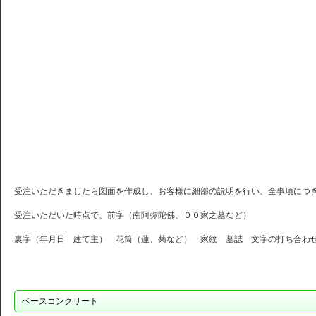
受注いただきましたら図面を作成し、お客様に細部の説明を行い、全事項につ
受注いただいた時点で、前字（南阿弥陀佛、００家之墓など）
裏字（年月日 建て主） 花筒（蓮、菊など） 家紋 墓誌 文字の打ち合わ
ベースコンクリート